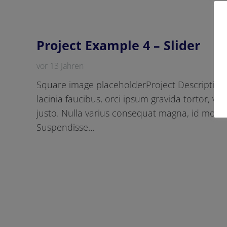
Project Example 4 – Slider
vor 13 Jahren
Square image placeholderProject Description 
lacinia faucibus, orci ipsum gravida tortor, ve
justo. Nulla varius consequat magna, id moles
Suspendisse…