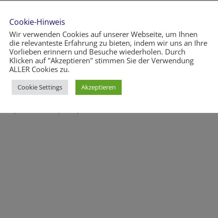
Cookie-Hinweis
Wir verwenden Cookies auf unserer Webseite, um Ihnen
die relevanteste Erfahrung zu bieten, indem wir uns an Ihre
Vorlieben erinnern und Besuche wiederholen. Durch
Klicken auf "Akzeptieren" stimmen Sie der Verwendung
ALLER Cookies zu.
Morbi sagittis, sem quis
Cookie Settings
Akzeptieren
l interdum mi sapien ut
tie ipsum volutpat quis.