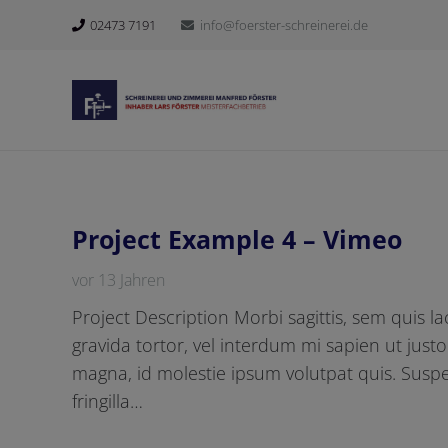
02473 7191
info@foerster-schreinerei.de
Project Example 4 – Vimeo
vor 13 Jahren
Project Description Morbi sagittis, sem quis la
gravida tortor, vel interdum mi sapien ut just
magna, id molestie ipsum volutpat quis. Susp
fringilla…