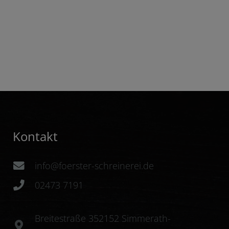
Kontakt
info@foerster-schreinerei.de
02473 7191
Breitestraße 352152 Simmerath-